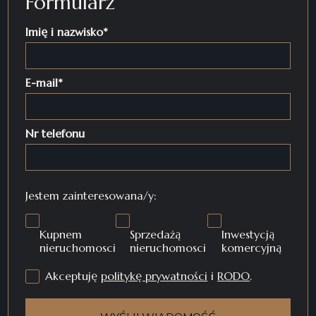
Formularz
Imię i nazwisko*
E-mail*
Nr telefonu
Jestem zainteresowana/y:
Kupnem
Sprzedażą
Inwestycją
nieruchomosci
nieruchomosci
komercyjną
Akceptuję
politykę prywatności
i
RODO
.