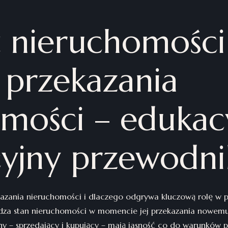
 nieruchomości
 przekazania
mości – edukac
yjny przewodni
kazania nieruchomości i dlaczego odgrywa kluczową rolę w p
dza stan nieruchomości w momencie jej przekazania nowemu w
ony – sprzedający i kupujący – mają jasność co do warunków 