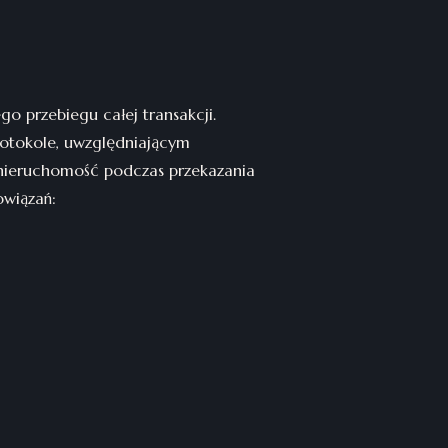
o przebiegu całej transakcji.
otokole, uwzględniającym
 nieruchomość podczas przekazania
owiązań: