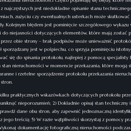
zekazania nieruchomości często pojawiają się błędy, które 
z najczęstszych jest niedokładne opisanie stanu techniczneg
zeniach, zużyciu czy ewentualnych usterkach może skutkować
ady. Kolejnym błędem jest pominięcie szczegółowego wykazu
 do niejasności dotyczących elementów, które mają zostać p
 przez obie strony – brak podpisów może unieważnić protokó
ół sporządzany jest w pośpiechu, co sprzyja pominięciu istotn
ć się do spisania protokołu, najlepiej z pomocą specjalisty 
 stan nieruchomości w momencie przekazania, które mogą
taranne i rzetelne sporządzenie protokołu przekazania nieruc
stron.
ilku praktycznych wskazówkach dotyczących protokołu prze
 uniknąć nieporozumień; 2) Dokładnie opisuj stan techniczny 
sprawdź dane obu stron, aby zapewnić jednoznaczną identyfi
z jego treścią; 5) W razie wątpliwości skorzystaj z pomocy p
 Wykonaj dokumentację fotograficzną nieruchomości podczas p