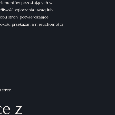
b elementów pozostających w
ożliwość zgłoszenia uwag lub
obu stron, potwierdzające
tokołu przekazania nieruchomości
 stron.
ce z