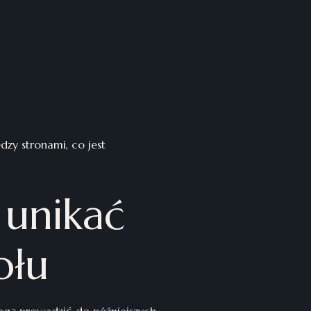
dzy stronami, co jest
 unikać
ołu