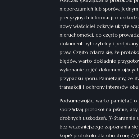
Podczas sporządzania protokołu pr
nieporozumień lub sporów. Jednym 
precyzyjnych informacji o uszkod
nowy właściciel odkryje ukryte w
nieruchomości, co często prowadzi
dokument był czytelny i podpisany
praw. Często zdarza się, że protok
błędów, warto dokładnie przygotowa
wykonanie zdjęć dokumentujących
przypadku sporu. Pamiętajmy, że s
transakcji i ochrony interesów obu 
Podsumowując, warto pamiętać o k
sporządzaj protokół na piśmie, aby
drobnych uszkodzeń; 3) Starannie 
bez wcześniejszego zapoznania się 
kopię protokołu dla obu stron; 7)