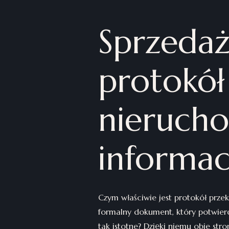
Sprzedaż
protokół
nierucho
informac
Czym właściwie jest protokół prze
formalny dokument, który potwier
tak istotne? Dzięki niemu obie str