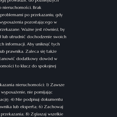
mogą prowadzić do późniejszych
o nieruchomości. Brak
 problemami po przekazaniu, gdy
 wyposażenia pozostającego w
rzekazane. Ważne jest również, by
ł lub utrudnić dochodzenie swoich
ych informacji. Aby uniknąć tych
lub prawnika. Zaleca się także
 stanowić dodatkowy dowód w
homości to klucz do spokojnej
kazania nieruchomości: 1) Zawsze
i wyposażenie, nie pomijając
kację; 4) Nie podpisuj dokumentu
rawnika lub eksperta; 6) Zachowaj
rzekazania; 8) Zgłaszaj wszelkie