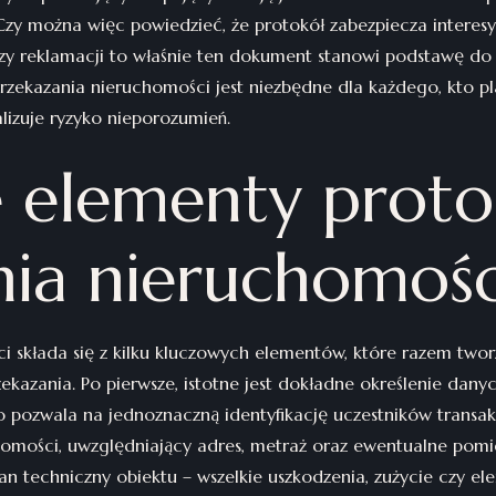
Czy można więc powiedzieć, że protokół zabezpiecza interes
 reklamacji to właśnie ten dokument stanowi podstawę do r
rzekazania nieruchomości jest niezbędne dla każdego, kto pl
lizuje ryzyko nieporozumień.
 elementy proto
nia nieruchomośc
i składa się z kilku kluczowych elementów, które razem two
kazania. Po pierwsze, istotne jest dokładne określenie dan
co pozwala na jednoznaczną identyfikację uczestników transa
omości, uwzględniający adres, metraż oraz ewentualne pomies
an techniczny obiektu – wszelkie uszkodzenia, zużycie czy 