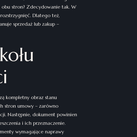
y obu stron? Zdecydowanie tak. W
ozstrzygnięć. Dlatego też,
anuje sprzedaż lub zakup –
kołu
i
rzą kompletny obraz stanu
ych stron umowy – zarówno
kcji. Następnie, dokument powinien
zczenia i ich przeznaczenie.
elementy wymagające naprawy