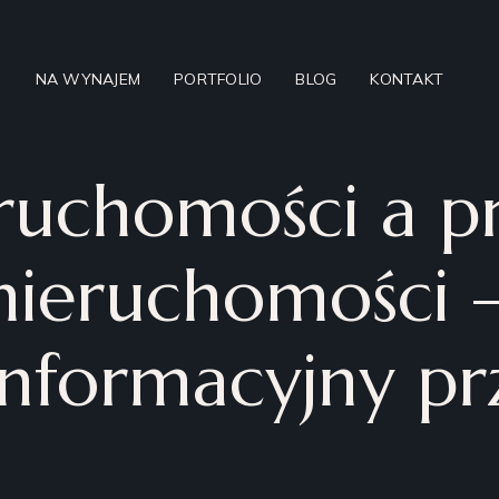
NA WYNAJEM
PORTFOLIO
BLOG
KONTAKT
ruchomości a p
nieruchomości 
informacyjny pr