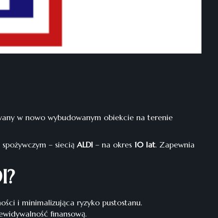
owany w nowo wybudowanym obiekcie na terenie
spożywczym – siecią
ALDI
– na okres
10 lat
. Zapewnia
I?
ci i minimalizująca ryzyko pustostanu.
ewidywalność finansową.