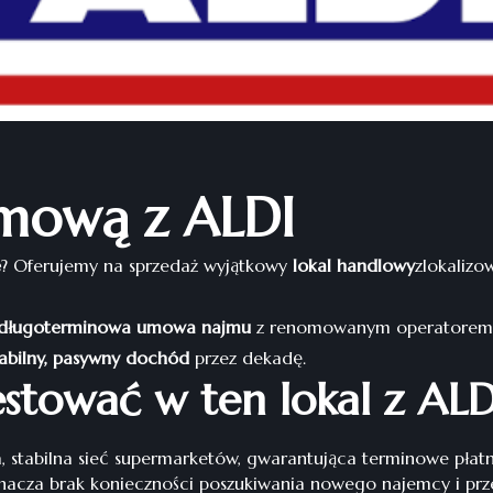
umową z ALDI
e
? Oferujemy na sprzedaż wyjątkowy
lokal handlowy
zlokaliz
długoterminowa umowa najmu
z renomowanym operatorem 
tabilny, pasywny dochód
przez dekadę.
stować w ten lokal z ALD
stabilna sieć supermarketów, gwarantująca terminowe płatnoś
acza brak konieczności poszukiwania nowego najemcy i prz