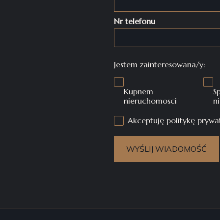
Nr telefonu
Jestem zainteresowana/y:
Kupnem
S
nieruchomosci
n
Akceptuję
politykę prywa