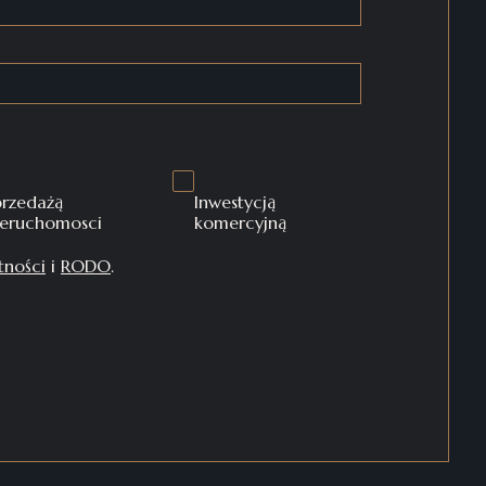
przedażą
Inwestycją
ieruchomosci
komercyjną
tności
i
RODO
.